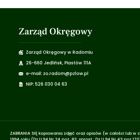
Zarząd Okręgowy
Zarząd Okręgowy w Radomiu
26-660 Jedlińsk, Piastów 111A
e-mail: zo.radom@pzlow.pl
NIP: 526 030 04 63
ZABRANIA SIĘ kopiowania zdjęć oraz opisów (w całości lub w c
1994 roku (Dz.U.94 Nr 24 poz. 83, sprost.: Dz.U.94 Nr 43 poz