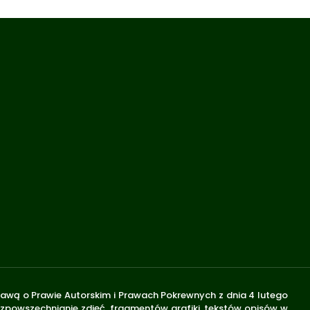
stawą o Prawie Autorskim i Prawach Pokrewnych z dnia 4 lutego
rozpowszechnianie zdjęć, fragmentów grafiki, tekstów opisów w