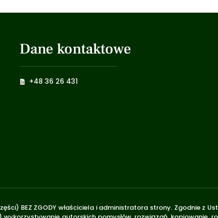
Dane kontaktowe
+48 36 26 431
zęści) BEZ ZGODY właściciela i administratora strony. Zgodnie z U
.170) wykorzystywanie autorskich pomysłów, rozwiązań, kopiowanie, 