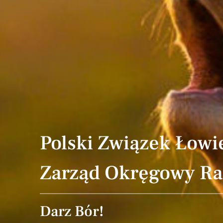
Polski Związek Łowi
Zarząd Okręgowy R
Darz Bór!