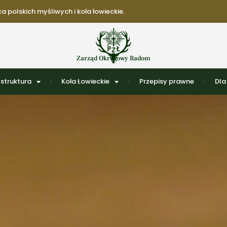
 polskich myśliwych i koła łowieckie.
Zarząd Okręgowy Radom
struktura
Koła Łowieckie
Przepisy prawne
Dla