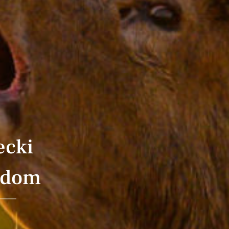
ecki
adom