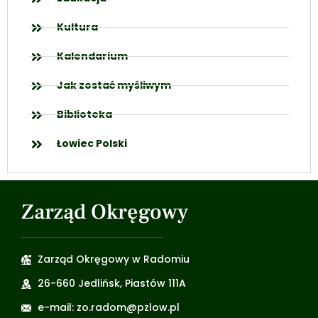
Kultura
Kalendarium
Jak zostać myśliwym
Biblioteka
Łowiec Polski
Zarząd Okręgowy
Zarząd Okręgowy w Radomiu
26-660 Jedlińsk, Piastów 111A
e-mail: zo.radom@pzlow.pl