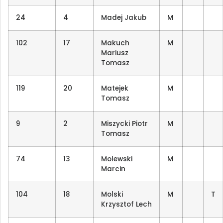
24
4
Madej Jakub
M
102
17
Makuch
M
Mariusz
Tomasz
119
20
Matejek
M
Tomasz
9
2
Miszycki Piotr
M
Tomasz
74
13
Molewski
M
Marcin
104
18
Molski
M
T
Krzysztof Lech