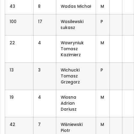
43
8
Wadas Michał
M
100
17
Wasilewski
P
Łukasz
22
4
Wawryniuk
M
Tomasz
Kazimierz
13
3
Wichucki
P
Tomasz
Grzegorz
19
4
Wiosna
M
Adrian
Dariusz
42
7
Wiśniewski
M
Piotr