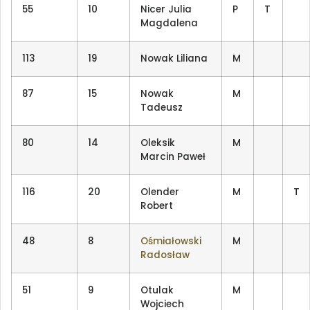
55
10
Nicer Julia
P
T
Magdalena
113
19
Nowak Liliana
M
87
15
Nowak
M
Tadeusz
80
14
Oleksik
M
Marcin Paweł
116
20
Olender
M
T
Robert
48
8
Ośmiałowski
M
Radosław
51
9
Otulak
M
Wojciech