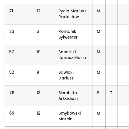
71
12
Pycia Mariusz
M
Radosław
33
6
Romanik
M
Sylwester
57
10
Sasorski
M
Janusz Maria
52
9
Sawicki
M
Dariusz
76
13
Siembida
P
T
Arkadiusz
69
12
Smykowski
M
Marcin