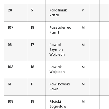
28
5
Parafiniuk
P
Rafał
107
18
Pasztaleniec
M
Kamil
98
17
Pawlak
M
Szymon
Wojciech
103
18
Pawlak
M
Wojciech
61
11
Pawlikowski
M
Paweł
109
19
Pilcicki
M
Bogusław