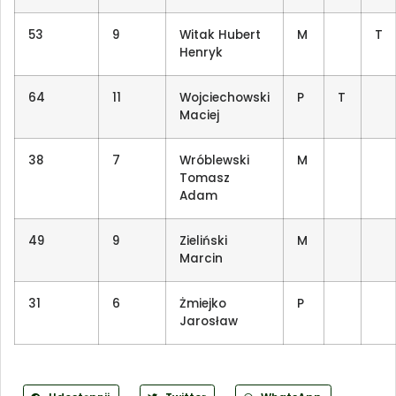
53
9
Witak Hubert
M
T
Henryk
64
11
Wojciechowski
P
T
Maciej
38
7
Wróblewski
M
Tomasz
Adam
49
9
Zieliński
M
Marcin
31
6
Żmiejko
P
Jarosław