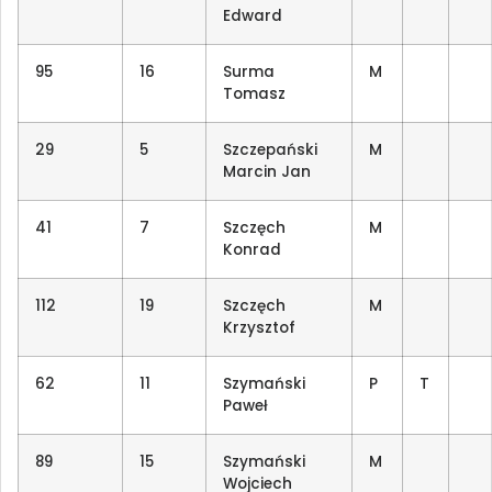
Edward
95
16
Surma
M
Tomasz
29
5
Szczepański
M
Marcin Jan
41
7
Szczęch
M
Konrad
112
19
Szczęch
M
Krzysztof
62
11
Szymański
P
T
Paweł
89
15
Szymański
M
Wojciech