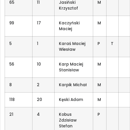
65
11
Jasiński
M
Krzysztof
99
17
Kaczyński
M
Maciej
5
1
Karaś Maciej
P
T
Wiesław
56
10
Karp Maciej
M
Stanisław
8
2
Karpik Michał
M
118
20
Kęski Adam
M
21
4
Kobus
P
Zdzisław
Stefan