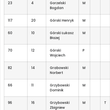
23
4
Gorzelski
M
Bogdan
117
20
Górski Henryk
M
60
10
Górski Łukasz
M
Błażej
70
12
Górski
P
Wojciech
82
14
Grabowski
M
Norbert
66
11
Grzybowski
M
Dominik
96
16
Grzybowski
M
T
Zbigniew