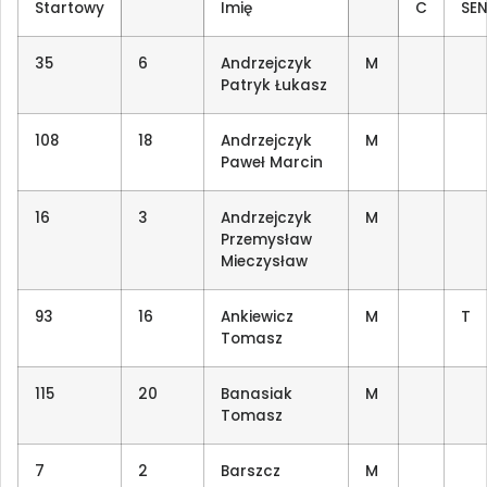
Startowy
Imię
C
SE
35
6
Andrzejczyk
M
Patryk Łukasz
108
18
Andrzejczyk
M
Paweł Marcin
16
3
Andrzejczyk
M
Przemysław
Mieczysław
93
16
Ankiewicz
M
T
Tomasz
115
20
Banasiak
M
Tomasz
7
2
Barszcz
M