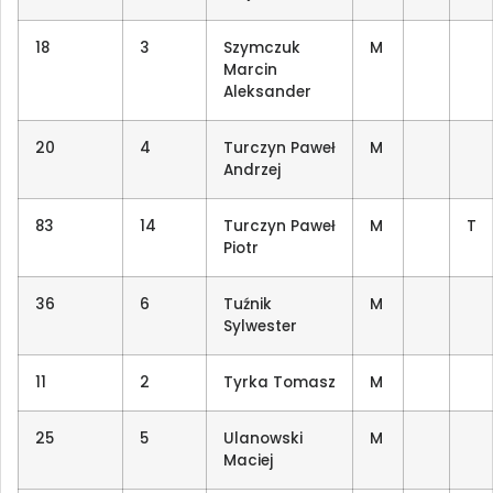
18
3
Szymczuk
M
Marcin
Aleksander
20
4
Turczyn Paweł
M
Andrzej
83
14
Turczyn Paweł
M
T
Piotr
36
6
Tuźnik
M
Sylwester
11
2
Tyrka Tomasz
M
25
5
Ulanowski
M
Maciej