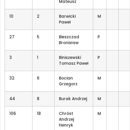
Mateusz
10
2
Barwicki
M
Paweł
27
5
Bieszczad
P
Bronisław
3
1
Biniszewski
P
Tomasz Paweł
32
6
Bocian
M
Grzegorz
44
8
Burak Andrzej
M
106
18
Chróst
M
Andrzej
Henryk