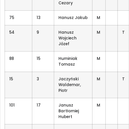
Cezary
75
13
Hanusz Jakub
M
54
9
Hanusz
M
T
Wojciech
Józef
88
15
Huminiak
M
Tomasz
15
3
Jaczyński
M
T
Waldemar,
Piotr
101
17
Janusz
M
Bartłomiej
Hubert