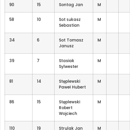
90
15
Sontag Jan
M
58
10
Sot Łukasz
M
Sebastian
34
6
Sot Tomasz
M
Janusz
39
7
Stasiak
M
Sylwester
81
14
Stęplewski
M
Paweł Hubert
86
15
Stęplewski
M
Robert
Wojciech
110
19
Strulak Jan
M