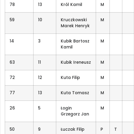
78
13
Król Kamil
M
59
10
Kruczkowski
M
Marek Henryk
14
3
Kubik Bartosz
M
Kamil
63
11
Kubik Ireneusz
M
72
12
Kuta Filip
M
77
13
Kuta Tomasz
M
26
5
Łogin
M
Grzegorz Jan
50
9
Łuczak Filip
P
T