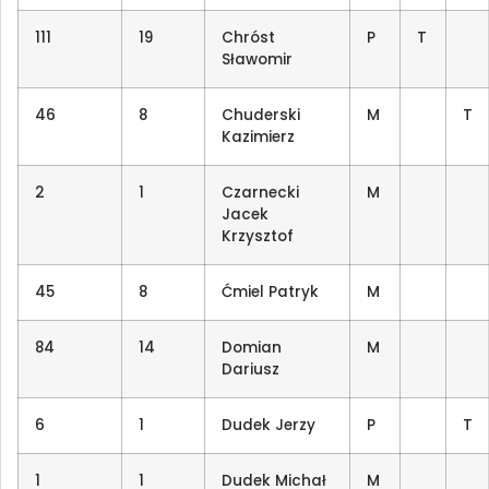
111
19
Chróst
P
T
Sławomir
46
8
Chuderski
M
T
Kazimierz
2
1
Czarnecki
M
Jacek
Krzysztof
45
8
Ćmiel Patryk
M
84
14
Domian
M
Dariusz
6
1
Dudek Jerzy
P
T
1
1
Dudek Michał
M