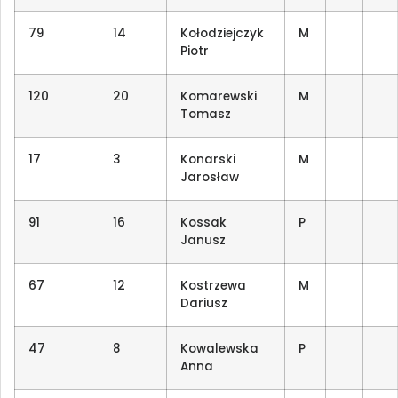
79
14
Kołodziejczyk
M
Piotr
120
20
Komarewski
M
Tomasz
17
3
Konarski
M
Jarosław
91
16
Kossak
P
Janusz
67
12
Kostrzewa
M
Dariusz
47
8
Kowalewska
P
Anna