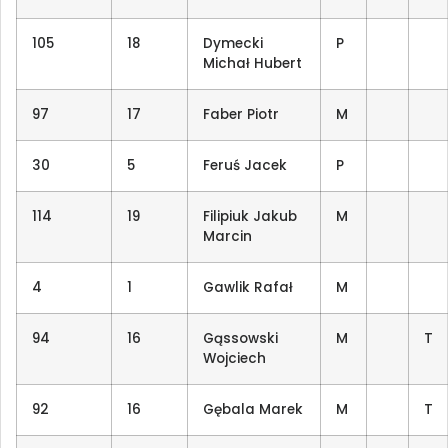
105
18
Dymecki
P
Michał Hubert
97
17
Faber Piotr
M
30
5
Feruś Jacek
P
114
19
Filipiuk Jakub
M
Marcin
4
1
Gawlik Rafał
M
94
16
Gąssowski
M
T
Wojciech
92
16
Gębala Marek
M
T