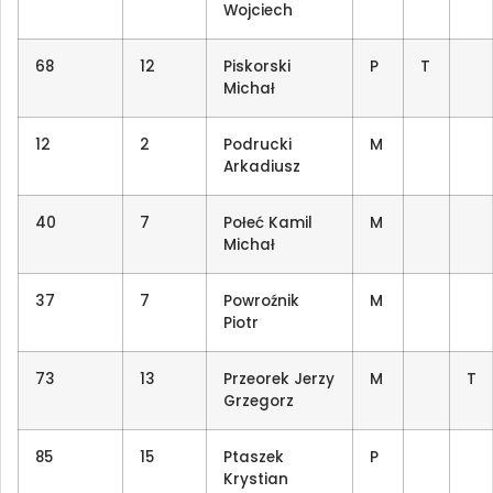
Wojciech
68
12
Piskorski
P
T
Michał
12
2
Podrucki
M
Arkadiusz
40
7
Połeć Kamil
M
Michał
37
7
Powroźnik
M
Piotr
73
13
Przeorek Jerzy
M
T
Grzegorz
85
15
Ptaszek
P
Krystian